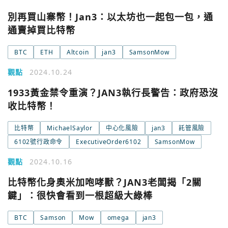
別再買山寨幣！Jan3：以太坊也一起包一包，通
通賣掉買比特幣
BTC
ETH
Altcoin
jan3
SamsonMow
您已閒置5分鐘，請點擊關閉按鈕或空白處，即可回到加密
使用以下帳號繼續
城市
觀點
2024.10.24
Google
1933黃金禁令重演？JAN3執行長警告：政府恐沒
收比特幣！
今日熱門
今日熱門
Apple
比特幣
MichaelSaylor
中心化風險
jan3
託管風險
6102號行政命令
ExecutiveOrder6102
SamsonMow
關閉
Email
觀點
2024.10.16
比特幣化身奧米加咆哮獸？JAN3老闆揭「2關
繼續表示您已同意
服務條款與隱私政策
鍵」：很快會看到一根超級大綠棒
BTC
Samson
Mow
omega
jan3