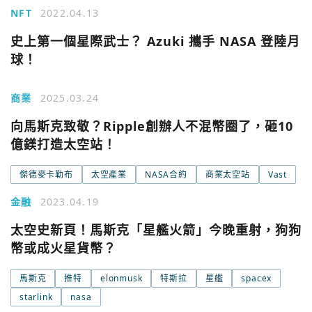
今日熱門
Apple
NFT
2022.04.13
史上第一個星際武士？ Azuki 攜手 NASA 登陸月
關閉
Email
球！
商業
2025.03.24
繼續表示您已同意
服務條款與隱私政策
向馬斯克致敬？Ripple創辦人不混幣圈了，砸10
億鎂打造太空站！
傑德麥卡勒布
太空產業
NASA合約
商業太空站
Vast
金融
2023.04.19
太空史新頁！馬斯克「星艦火箭」今晚重射，狗狗
幣或成火星貨幣？
馬斯克
推特
elonmusk
特斯拉
星艦
spacex
starlink
nasa