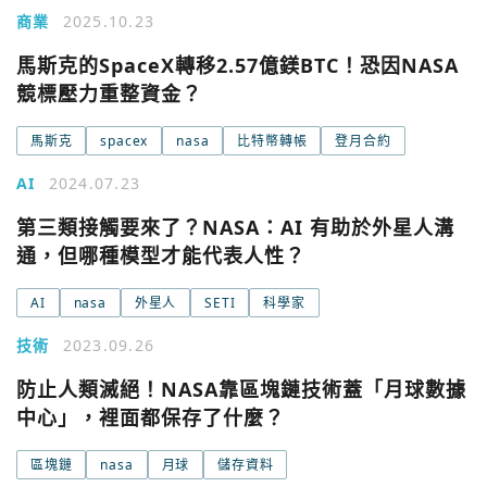
商業
2025.10.23
馬斯克的SpaceX轉移2.57億鎂BTC！恐因NASA
競標壓力重整資金？
馬斯克
spacex
nasa
比特幣轉帳
登月合約
AI
2024.07.23
第三類接觸要來了？NASA：AI 有助於外星人溝
通，但哪種模型才能代表人性？
AI
nasa
外星人
SETI
科學家
技術
2023.09.26
您已閒置5分鐘，請點擊關閉按鈕或空白處，即可回到加密
使用以下帳號繼續
城市
防止人類滅絕！NASA靠區塊鏈技術蓋「月球數據
中心」，裡面都保存了什麼？
Google
區塊鏈
nasa
月球
儲存資料
今日熱門