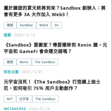
屬於鏈遊的夏天終將到來？Sandbox 創辦人：將
會有更多 3A 大作加入 Web3！
鏈遊
Sandbox
Web3
3A
遊戲
2023.12.10
《Sandbox》要搬家？傳要遷移到 Ronin 鏈，元
宇宙和 GameFi 會命運交錯嗎？
鏈遊
Ronin
The Sandbox
特別企劃
2023.12.01
元宇宙沒死！《The Sandbox》打造鏈上迪士
尼，如何吸引 75％ 用戶主動創作？
您已閒置5分鐘，請點擊關閉按鈕或空白處，即可回到加密
使用以下帳號繼續
城市
NFT
元宇宙
The Sandbox
Google
METAVERSE
2023.07.24