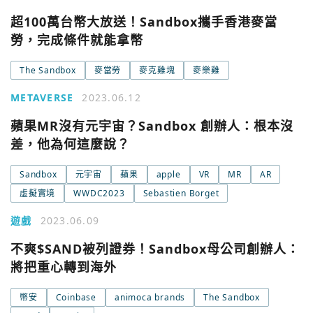
今日熱門
超100萬台幣大放送！Sandbox攜手香港麥當
今日熱門
Apple
勞，完成條件就能拿幣
關閉
The Sandbox
麥當勞
麥克雞塊
麥樂雞
Email
METAVERSE
2023.06.12
蘋果MR沒有元宇宙？Sandbox 創辦人：根本沒
繼續表示您已同意
服務條款與隱私政策
差，他為何這麼說？
Sandbox
元宇宙
蘋果
apple
VR
MR
AR
虛擬實境
WWDC2023
Sebastien Borget
遊戲
2023.06.09
不爽$SAND被列證券！Sandbox母公司創辦人：
將把重心轉到海外
幣安
Coinbase
animoca brands
The Sandbox