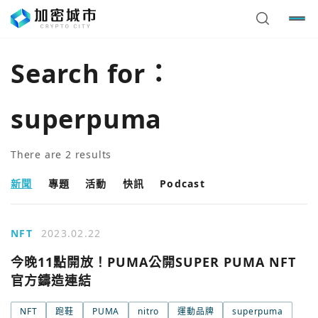
Search for：
superpuma
There are
2
results
新聞
專題
活動
快訊
Podcast
NFT
2023.02.22
今晚11點開放！PUMA公開SUPER PUMA NFT
官方鑄造連結
您已閒置5分鐘，請點擊關閉按鈕或空白處，即可回到加密
使用以下帳號繼續
城市
NFT
跑鞋
PUMA
nitro
運動品牌
superpuma