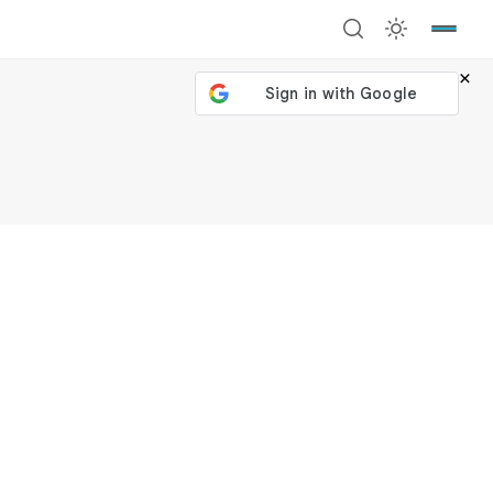
×
號繼續
回到加密城市
關閉