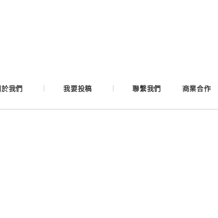
Google
Apple
Email
關於我們
我要投稿
聯繫我們
商業合作
繼續表示您已同意
服務