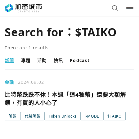
Search for：
$TAIKO
There are
1
results
新聞
專題
活動
快訊
Podcast
金融
2024.09.02
比特幣跌跌不休！本週「這4種幣」還要大額解
鎖，有買的人小心了
您已閒置5分鐘，請點擊關閉按鈕或空白處，即可回到加密
使用以下帳號繼續
城市
解鎖
代幣解鎖
Token Unlocks
$MODE
$TAIKO
Google