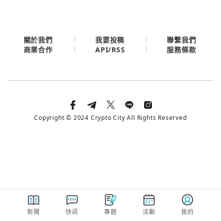
今日熱門
今日熱門
Apple
關閉
關於我們
我要投稿
聯繫我們
API/RSS
商業合作
服務條款
Email
繼續表示您已同意
服務條款與隱私政策
Copyright © 2024 Crypto City All Rights Reserved
新聞
快訊
專題
活動
我的