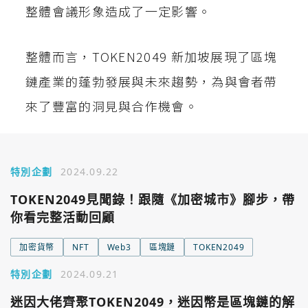
整體會議形象造成了一定影響。
您已閒置5分鐘，請點擊關閉按鈕或空白處，即可回到加密
使用以下帳號繼續
整體而言，TOKEN2049 新加坡展現了區塊
城市
鏈產業的蓬勃發展與未來趨勢，為與會者帶
Google
來了豐富的洞見與合作機會。
今日熱門
今日熱門
Apple
關閉
特別企劃
2024.09.22
Email
TOKEN2049見聞錄！跟隨《加密城市》腳步，帶
你看完整活動回顧
繼續表示您已同意
服務條款與隱私政策
加密貨幣
NFT
Web3
區塊鏈
TOKEN2049
特別企劃
2024.09.21
迷因大佬齊聚TOKEN2049，迷因幣是區塊鏈的解