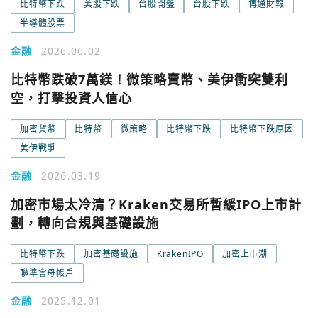
比特幣下跌
美股下跌
台股開盤
台股下跌
博通財報
半導體股票
Google
金融
2026.06.02
今日熱門
今日熱門
Apple
比特幣跌破7萬鎂！微策略賣幣、美伊衝突雙利
空，打擊投資人信心
關閉
Email
加密貨幣
比特幣
微策略
比特幣下跌
比特幣下跌原因
美伊戰爭
繼續表示您已同意
服務條款與隱私政策
金融
2026.03.19
加密市場太冷清？Kraken交易所暫緩IPO上市計
劃，轉向合規與基礎設施
比特幣下跌
加密基礎設施
KrakenIPO
加密上市潮
聯準會母帳戶
金融
2025.12.01