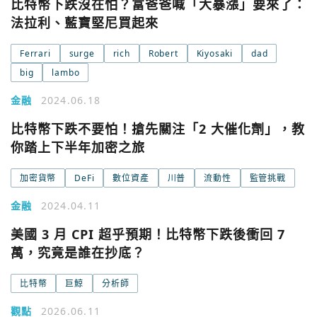
比特幣下跌沒在怕？富爸爸喊「大暴漲」要來了：
法拉利、藍寶堅尼買起來
Ferrari
surge
rich
Robert
Kiyosaki
dad
big
lambo
金融
2024.06.18
比特幣下跌不要怕！搶先關注「2 大催化劑」，教
你踏上下半年加密之旅
加密貨幣
DeFi
數位資產
川普
流動性
監管挑戰
金融
2024.04.11
美國 3 月 CPI 超乎預期！比特幣下跌後衝回 7
萬，究竟是誰在抄底？
比特幣
巨鯨
分析師
觀點
2026.06.11