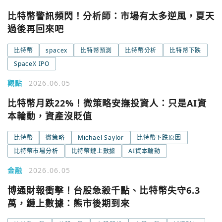
比特幣警訊頻閃！分析師：市場有太多逆風，夏天
過後再回來吧
比特幣
spacex
比特幣預測
比特幣分析
比特幣下跌
SpaceX IPO
觀點
2026.06.05
比特幣月跌22%！微策略安撫投資人：只是AI資
本輪動，資產沒貶值
比特幣
微策略
Michael Saylor
比特幣下跌原因
比特幣市場分析
比特幣鏈上數據
AI資本輪動
金融
2026.06.05
博通財報衝擊！台股急殺千點、比特幣失守6.3
萬，鏈上數據：熊市後期到來
您已閒置5分鐘，請點擊關閉按鈕或空白處，即可回到加密
使用以下帳號繼續
城市