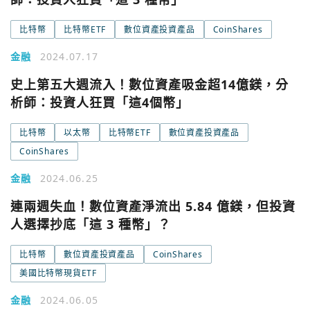
Google
比特幣
比特幣ETF
數位資產投資產品
CoinShares
今日熱門
金融
今日熱門
2024.07.17
Apple
史上第五大週流入！數位資產吸金超14億鎂，分
關閉
析師：投資人狂買「這4個幣」
Email
比特幣
以太幣
比特幣ETF
數位資產投資產品
CoinShares
繼續表示您已同意
服務條款與隱私政策
金融
2024.06.25
連兩週失血！數位資產淨流出 5.84 億鎂，但投資
人選擇抄底「這 3 種幣」？
比特幣
數位資產投資產品
CoinShares
美國比特幣現貨ETF
金融
2024.06.05