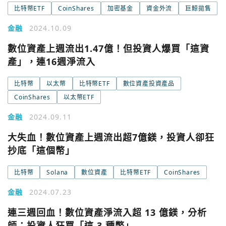
比特幣ETF
CoinShares
加密基金
資金外流
巨鯨拋售
金融
2024.10.09
數位資產上週流出1.47億！但投資人爆買「這資
產」，連16週淨流入
比特幣
以太幣
比特幣ETF
數位資產投資產品
CoinShares
以太幣ETF
金融
2024.09.11
大失血！數位資產上週流出超7億鎂，投資人卻狂
抄底「這個幣」
比特幣
Solana
數位資產
比特幣ETF
CoinShares
金融
2024.07.23
您已閒置5分鐘，請點擊關閉按鈕或空白處，即可回到加密
連三週回血！數位資產淨流入超 13 億鎂，分析
使用以下帳號繼續
城市
師：投資人狂買「這 3 種幣」