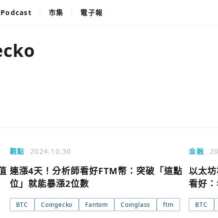
Podcast
市集
電子報
ecko
觀點
2024.10.30
金融
20
值
連漲4天！分析師看好FTM幣：突破「這點
以太坊
位」就能暴漲2位數
看好：
BTC
Coingecko
Fantom
Coinglass
ftm
BTC
使用以下帳
您已閒置5分鐘，請點擊關閉按鈕或空白處，即可