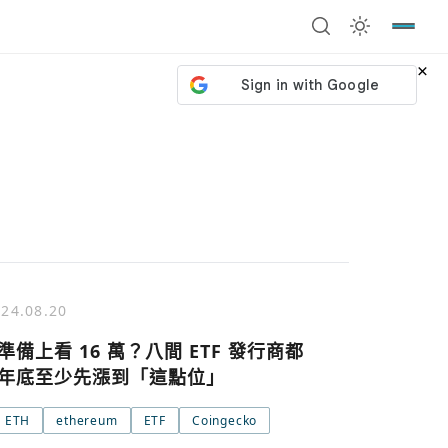
×
24.08.20
準備上看 16 萬？八間 ETF 發行商都
年底至少先漲到「這點位」
ETH
ethereum
ETF
Coingecko
號繼續
回到加密城市
關閉