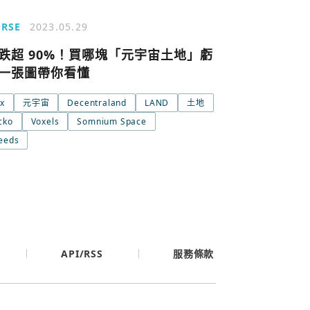
ERSE
2023.05.29
跌超 90%！買哪塊「元宇宙土地」虧
一張圖帶你看懂
x
元宇宙
Decentraland
LAND
土地
cko
Voxels
Somnium Space
eeds
條款與隱私政策
API/RSS
服務條款