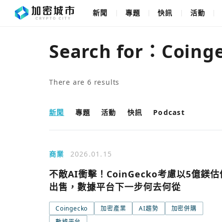
新聞
專題
快訊
活動
Search for：
Coing
There are
6
results
新聞
專題
活動
快訊
Podcast
商業
2026.01.15
不敵AI衝擊！CoinGecko考慮以5億鎂估
出售，數據平台下一步何去何從
Coingecko
加密產業
AI趨勢
加密併購
數據平台