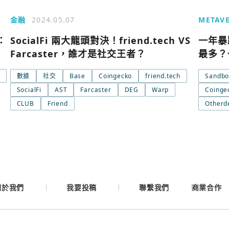
金融
2024.05.07
METAV
Google
：
SocialFi 兩大龍頭對決！friend.tech VS
一年暴
Farcaster，誰才是社交王者？
最多？
Apple
數據
社交
Base
Coingecko
friend.tech
Sandbo
Email
SocialFi
AST
Farcaster
DEG
Warp
Coinge
CLUB
Friend
Otherd
繼續表示您已同意
服務
關於我們
我要投稿
聯繫我們
商業合作