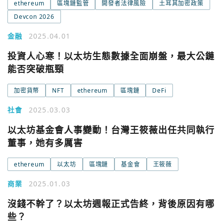
ethereum
區塊鏈監管
開發者法律風險
土耳其加密政策
Devcon 2026
金融
2025.04.01
投資人心寒！以太坊生態數據全面崩盤，最大公鏈
能否突破瓶頸
加密貨幣
NFT
ethereum
區塊鏈
DeFi
社會
2025.03.03
以太坊基金會人事變動！台灣王筱薇出任共同執行
董事，她有多厲害
ethereum
以太坊
區塊鏈
基金會
王筱薇
商業
2025.01.03
沒錢不幹了？以太坊週報正式告終，背後原因有哪
些？