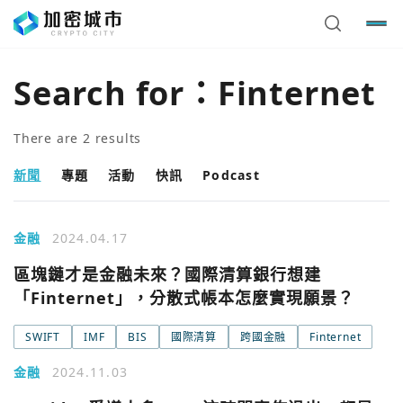
Search for：
Finternet
There are
2
results
新聞
專題
活動
快訊
Podcast
金融
2024.04.17
區塊鏈才是金融未來？國際清算銀行想建
「Finternet」，分散式帳本怎麼實現願景？
SWIFT
IMF
BIS
國際清算
跨國金融
Finternet
您已閒置5分鐘，請點擊關閉按鈕或空白處，即可回到加密
使用以下帳號繼續
城市
金融
2024.11.03