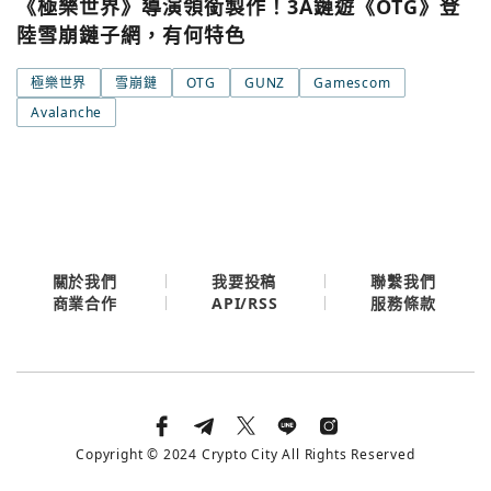
《極樂世界》導演領銜製作！3A鏈遊《OTG》登
Google
陸雪崩鏈子網，有何特色
今日熱門
今日熱門
極樂世界
雪崩鏈
OTG
GUNZ
Gamescom
Apple
Avalanche
關閉
Email
繼續表示您已同意
服務條款與隱私政策
關於我們
我要投稿
聯繫我們
API/RSS
商業合作
服務條款
Copyright © 2024 Crypto City All Rights Reserved