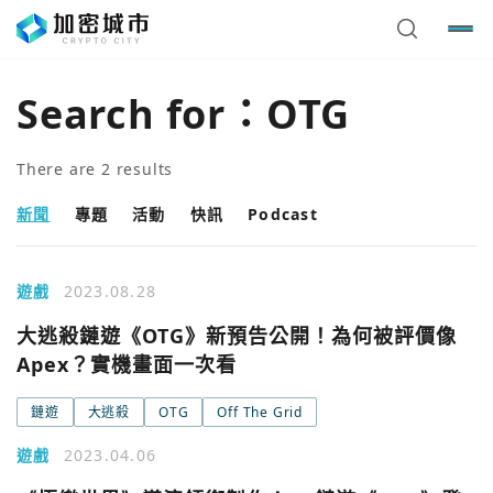
Search for：
OTG
There are
2
results
新聞
專題
活動
快訊
Podcast
遊戲
2023.08.28
大逃殺鏈遊《OTG》新預告公開！為何被評價像
Apex？實機畫面一次看
鏈遊
大逃殺
OTG
Off The Grid
您已閒置5分鐘，請點擊關閉按鈕或空白處，即可回到加密
使用以下帳號繼續
城市
遊戲
2023.04.06