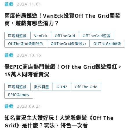
今日熱門
遊戲
2024.11.01
今日熱門
Apple
兩度佈局鏈遊！VanEck投資Off The Grid開發
商，遊戲有哪些潛力？
關閉
Email
區塊鏈遊戲
VanEck
OffTheGrid
OffTheGrid遊戲
OffTheGrid遊戲特色
OffTheGrid遊戲潛力
OffTheGrid鏈遊
繼續表示您已同意
服務條款與隱私政策
遊戲
2024.10.15
登EPIC商店熱門遊戲！Off the Grid鏈遊爆紅，
15萬人同時看實況
區塊鏈遊戲
數位資產
GUNZ
Off The Grid
EPICGames
遊戲
2023.09.21
知名實況主大讚好玩！大逃殺鏈遊《Off The
Grid》是什麼？玩法、特色一次看