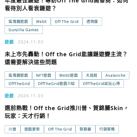
年度最佳鏈遊！專訪Off The Grid開發商：如何
看待別人看衰鏈遊？
區塊鏈遊戲
Web3
Off The Grid
透明度
Gunzilla Games
遊戲
2024.11.03
未上市先轟動！Off the Grid能讓鏈遊變主流？
還需要解決這些問題
區塊鏈遊戲
NFT遊戲
Web3遊戲
大逃殺
Avalanche
OffTheGrid
OffTheGrid遊戲介紹
OffTheGrid試玩心得
遊戲
2024.11.03
選前熱戰！Off the Grid推川普、賀錦麗Skin，
您已閒置5分鐘，請點擊關閉按鈕或空白處，即可回到加密
使用以下帳號繼續
城市
玩家：天才行銷！
川普
遊戲更新
Off The Grid
賀錦麗
行銷策略
Google