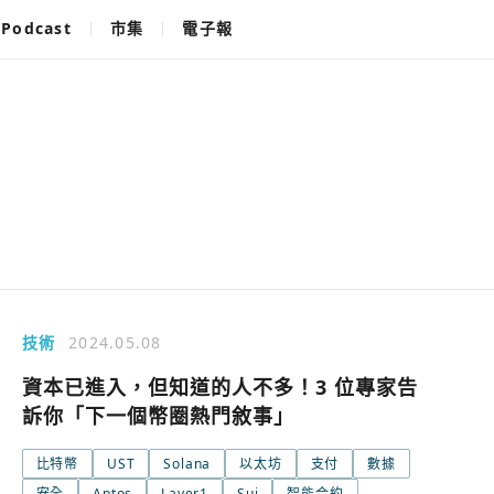
Podcast
市集
電子報
技術
2024.05.08
資本已進入，但知道的人不多！3 位專家告
訴你「下一個幣圈熱門敘事」
比特幣
UST
Solana
以太坊
支付
數據
使用以下帳
您已閒置5分鐘，請點擊關閉按鈕或空白處，即可
安全
Aptos
Layer1
Sui
智能合約