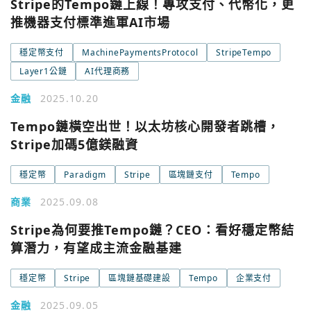
Stripe的Tempo鏈上線！專攻支付、代幣化，更
推機器支付標準進軍AI市場
穩定幣支付
MachinePaymentsProtocol
StripeTempo
Layer1公鏈
AI代理商務
金融
2025.10.20
Tempo鏈橫空出世！以太坊核心開發者跳槽，
Stripe加碼5億鎂融資
穩定幣
Paradigm
Stripe
區塊鏈支付
Tempo
商業
2025.09.08
Stripe為何要推Tempo鏈？CEO：看好穩定幣結
您已閒置5分鐘，請點擊關閉按鈕或空白處，即可回到加密
使用以下帳號繼續
算潛力，有望成主流金融基建
城市
穩定幣
Stripe
區塊鏈基礎建設
Tempo
企業支付
Google
金融
2025.09.05