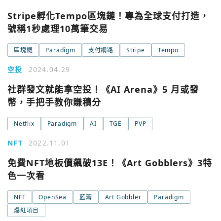
今日熱門
Apple
Stripe孵化Tempo區塊鏈！專為全球支付打造，
號稱1秒處理10萬筆交易
關閉
Email
區塊鏈
Paradigm
支付網路
Stripe
Tempo
空投
2024.04.29
繼續表示您已同意
服務條款與隱私政策
社群發文就能拿空投！《AI Arena》5 月或發
幣，手把手教你賺積分
Netflix
Paradigm
AI
TGE
PVP
NFT
2022.11.01
免費NFT地板價飆破13E！《Art Gobblers》3特
色一次看
NFT
OpenSea
藍籌
Art Gobbler
Paradigm
爆紅項目