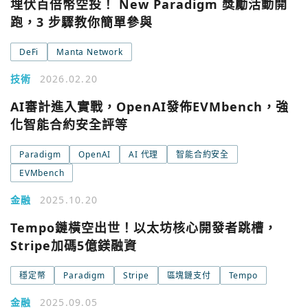
埋伏百倍幣空投！ New Paradigm 獎勵活動開
跑，3 步驟教你簡單參與
DeFi
Manta Network
技術
2026.02.20
AI審計進入實戰，OpenAI發佈EVMbench，強
化智能合約安全評等
Paradigm
OpenAI
AI 代理
智能合約安全
EVMbench
金融
2025.10.20
Tempo鏈橫空出世！以太坊核心開發者跳槽，
您已閒置5分鐘，請點擊關閉按鈕或空白處，即可回到加密
使用以下帳號繼續
城市
Stripe加碼5億鎂融資
穩定幣
Paradigm
Stripe
區塊鏈支付
Tempo
Google
今日熱門
金融
2025.09.05