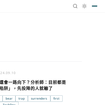
24.09.10
還會一路向下？分析師：目前都是
陷阱」，先投降的人就輸了
bear
trap
surrenders
first
TechDev