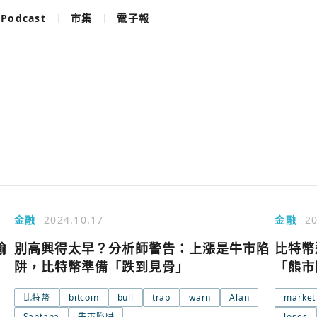
Podcast
市集
電子報
金融
2024.10.17
金融
20
偷
別高興得太早？分析師警告：上漲是牛市陷
比特幣
阱，比特幣準備「跌到見骨」
「熊市
比特幣
bitcoin
bull
trap
warn
Alan
market
Santana
牛市陷阱
loses