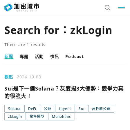
Search for：
zkLogin
There are
1
results
新聞
專題
活動
快訊
Podcast
觀點
2024.10.03
Sui是下一個Solana？灰度揭3大優勢：競爭力真
的很強大！
您已閒置5分鐘，請點擊關閉按鈕或空白處，即可回到加密
使用以下帳號繼續
城市
Solana
DeFi
公鏈
Layer1
Sui
高性能公鏈
zkLogin
物件模型
Monolithic
Google