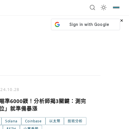
×
24.10.28
瞄準6000鎂！分析師揭3關鍵：測完
位」就準備暴漲
Solana
Coinbase
以太幣
技術分析
號繼續
回到加密城市
關閉
$ETH
山寨季節