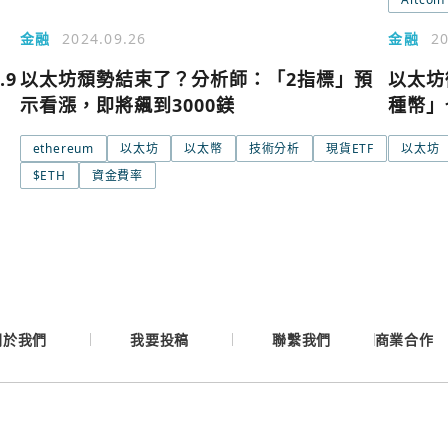
金融
2024.09.26
金融
20
Google
.9
以太坊頹勢結束了？分析師：「2指標」預
以太坊
示看漲，即將飆到3000鎂
種幣」
Apple
ethereum
以太坊
以太幣
技術分析
現貨ETF
以太坊
Email
$ETH
資金費率
繼續表示您已同意
服務
關於我們
我要投稿
聯繫我們
商業合作