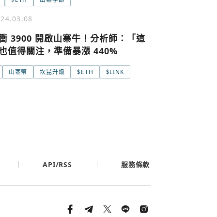
24.03.08
衝 3900 開啟山寨牛！分析師：「這
也值得關注，準備暴漲 440%
山寨幣
坎昆升級
$ETH
$LINK
條款與隱私政策
API/RSS
服務條款