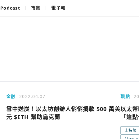
Podcast
市集
電子報
金融
2022.04.07
觀點
20
雪中送炭！以太坊創辦人悄悄捐款 500 萬美
以太幣
元 $ETH 幫助烏克蘭
「這點
比特幣
使用以下帳
您已閒置5分鐘，請點擊關閉按鈕或空白處，即可
Altcoin