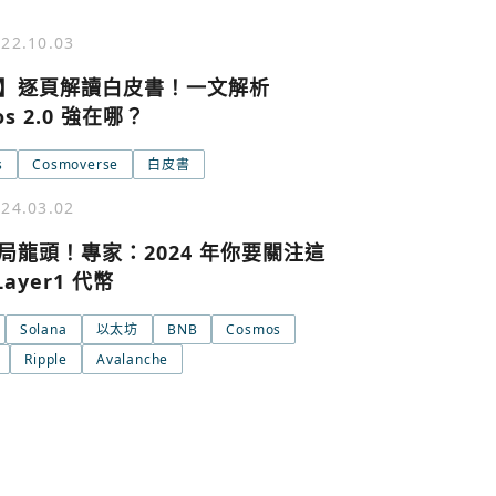
22.10.03
】逐頁解讀白皮書！一文解析
號繼續
回到加密城市
關閉
os 2.0 強在哪？
s
Cosmoverse
白皮書
24.03.02
局龍頭！專家：2024 年你要關注這
Layer1 代幣
Solana
以太坊
BNB
Cosmos
Ripple
Avalanche
條款與隱私政策