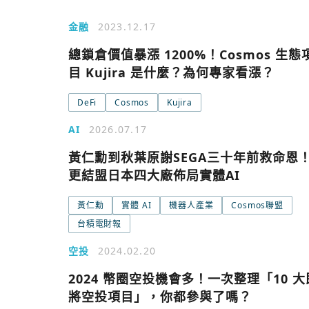
金融
2023.12.17
總鎖倉價值暴漲 1200%！Cosmos 生態
目 Kujira 是什麼？為何專家看漲？
DeFi
Cosmos
Kujira
今日熱門
AI
2026.07.17
黃仁勳到秋葉原謝SEGA三十年前救命恩
今日熱門
更結盟日本四大廠佈局實體AI
追蹤加密城市
黃仁勳
實體 AI
機器人產業
Cosmos聯盟
台積電財報
空投
2024.02.20
2024 幣圈空投機會多！一次整理「10 大
將空投項目」，你都參與了嗎？