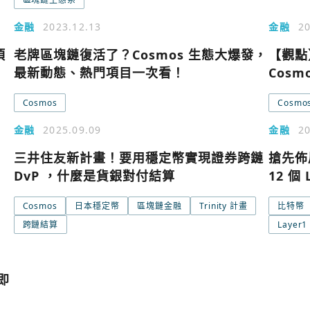
金融
2023.12.13
金融
20
項
老牌區塊鏈復活了？Cosmos 生態大爆發，
【觀點
使用以下帳
您已閒置5分鐘，請點擊關閉按鈕或空白處，即可
最新動態、熱門項目一次看！
Cosm
Google
Cosmos
Cosmo
金融
2025.09.09
金融
20
Apple
！
三井住友新計畫！要用穩定幣實現證券跨鏈
搶先佈
DvP ，什麼是貨銀對付結算
12 個 
Email
Cosmos
日本穩定幣
區塊鏈金融
Trinity 計畫
比特幣
跨鏈結算
Layer1
繼續表示您已同意
服務
即