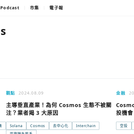
Podcast
市集
電子報
s
觀點
2024.08.09
金融
20
主導垂直產業！為何 Cosmos 生態不被關
Cos
注？業者揭 3 大原因
投機會
級
Solana
Cosmos
去中心化
Interchain
空投
區塊鏈生態系