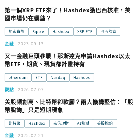
第一個XRP ETF來了！Hashdex獲巴西核准，美
國市場仍在觀望？
加密貨幣
Ripple
Hashdex
XRP ETF
巴西監管
金融
2023.09.13
又一金融巨頭參戰！那斯達克申請Hashdex以太
幣ETF，期貨、現貨都計畫持有
ethereum
ETF
Nasdaq
Hashdex
您已閒置5分鐘，請點擊關閉按鈕或空白處，即可回到加密
使用以下帳號繼續
城市
觀點
2026.07.07
Google
美股頻創高、比特幣卻軟腳？兩大機構堅信：「股
幣脫鉤」只是短期現象
今日熱門
今日熱門
Apple
比特幣
Hashdex
嘉信理財
AI熱潮
美股脫鉤
關閉
金融
2025.02.21