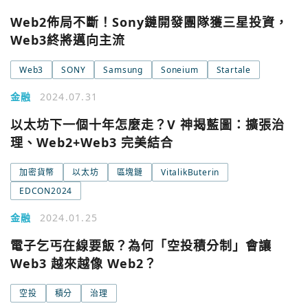
Web2佈局不斷！Sony鏈開發團隊獲三星投資，
Web3終將邁向主流
Web3
SONY
Samsung
Soneium
Startale
金融
2024.07.31
以太坊下一個十年怎麼走？V 神揭藍圖：擴張治
理、Web2+Web3 完美結合
加密貨幣
以太坊
區塊鏈
VitalikButerin
EDCON2024
金融
2024.01.25
電子乞丐在線要飯？為何「空投積分制」會讓
您已閒置5分鐘，請點擊關閉按鈕或空白處，即可回到加密
使用以下帳號繼續
城市
Web3 越來越像 Web2？
Google
空投
積分
治理