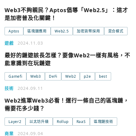
Web3不夠親民？Aptos倡導「Web2.5」：這才
是加密普及化關鍵！
Aptos
區塊鏈應用
Web2.5
加密貨幣採用
混合模式
遊戲
2024.11.03
最好的鏈遊該長怎樣？要像Web2一樣有風格，不
能意識到在玩鏈遊
Gamefi
Web3
DeFi
Web2
p2e
best
技術
2024.09.11
Web2進軍Web3必看！運行一條自己的區塊鏈，
需要花多少錢？
Layer2
以太坊升級
Rollup
RaaS
區塊鏈技術
商業
2024.09.04