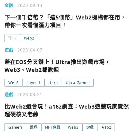
今日熱門
金融
2023.09.14
今日熱門
Apple
下一個千倍幣？「這5個幣」Web2機構都在用，
關閉
帶你一次看懂潛力項目！
Email
牛市
Web2
遊戲
2023.04.07
繼續表示您已同意
服務條款與隱私政策
蓋在EOS分叉鏈上！Ultra推出遊戲市場，
Web3、Web2都歡迎
Web3
Layer 1
Ultra
Ultra Games
遊戲
2023.03.21
比Web2還會玩！a16z調查：Web3遊戲玩家竟然
超硬核又老練
Gamefi
鏈遊
NFT遊戲
Web3
遊戲
A16z