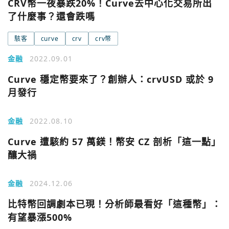
CRV幣一夜暴跌20%！Curve去中心化交易所出
了什麼事？還會跌嗎
駭客
curve
crv
crv幣
金融
2022.09.01
Curve 穩定幣要來了？創辦人：crvUSD 或於 9
月發行
金融
2022.08.10
Curve 遭駭約 57 萬鎂！幣安 CZ 剖析「這一點」
釀大禍
您已閒置5分鐘，請點擊關閉按鈕或空白處，即可回到加密
使用以下帳號繼續
城市
金融
2024.12.06
Google
比特幣回調劇本已現！分析師最看好「這種幣」：
今日熱門
有望暴漲500%
今日熱門
Apple