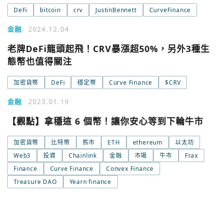
DeFi
bitcoin
crv
JustinBennett
CurveFinance
關閉
Email
金融
2024.12.04
老牌DeFi龍頭起飛！CRV暴漲超50%，另外3種生
繼續表示您已同意
服務條款與隱私政策
態幣也值得關注
加密貨幣
DeFi
穩定幣
Curve Finance
$CRV
金融
2023.01.19
【觀點】拿穩這 6 個幣！讓你安心等到下輪牛市
加密貨幣
比特幣
熊市
ETH
ethereum
以太坊
Web3
投資
Chainlink
金融
市場
牛市
Frax
Finance
Curve Finance
Convex Finance
Treasure DAO
Yearn finance