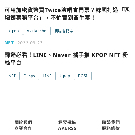
您已閒置5分鐘，請點擊關閉按鈕或空白處，即可回到加密
使用以下帳號繼續
可用加密貨幣買Twice演唱會門票？韓國打造「區
城市
塊鏈票務平台」，不怕買到黃牛票！
Google
k-pop
Avalanche
演唱會門票
今日熱門
今日熱門
NFT
2022.09.23
Apple
韓迷必看！LINE、Naver 攜手推 KPOP NFT 粉
關閉
絲平台
Email
NFT
Oasys
LINE
k-pop
DOSI
繼續表示您已同意
服務條款與隱私政策
關於我們
我要投稿
聯繫我們
API/RSS
商業合作
服務條款