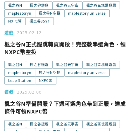
楓之谷N
楓之谷鏈遊
楓之谷元宇宙
楓之谷區塊鏈遊戲
maplestoryn
楓之谷N空投
maplestory universe
NXPC幣
楓之谷8591
您已閒置5分鐘，請點擊關閉按鈕或空白處，即可回到加密
使用以下帳號繼續
遊戲
2025.02.12
城市
楓之谷N正式服跳轉頁開啟！完整教學選角色、領
Google
NXPC幣空投
今日熱門
今日熱門
楓之谷N
楓之谷鏈遊
楓之谷元宇宙
楓之谷區塊鏈遊戲
Apple
maplestoryn
楓之谷N空投
maplestory universe
關閉
Leap Station
NXPC幣
Email
遊戲
2025.02.06
楓之谷N準備開服？下週可選角色帶到正服，達成
繼續表示您已同意
服務條款與隱私政策
條件可領NXPC幣
楓之谷N
楓之谷鏈遊
楓之谷元宇宙
楓之谷區塊鏈遊戲